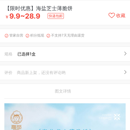
【限时优惠】海盐芝士薄脆饼
9.9~28.9
收藏
快递包邮
￥
管家自营
积分抵现
不支持7天无理由退货



规格
已选择1盒
评价
商品新上架，还没有评论哟
图文详情