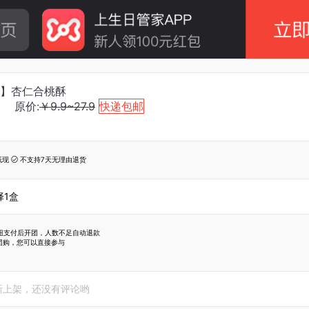
】杏仁合桃酥
9
原价:
￥9.9~27.9
快递包邮
抵现
不支持7天无理由退货

择1盒
按钮支付后开团，人数不足自动退款
团购，您可以直接参与
新上架，还没有评论哟