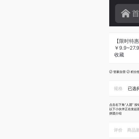
【限时特惠
￥
9.9~27.
收藏
管家自营
积分


规格
已选
点击右下角“人团” 
以下小伙伴正在发起
拼团介绍
评价
商品