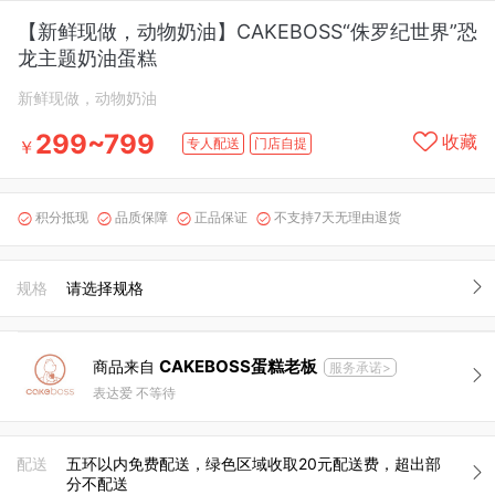
【新鲜现做，动物奶油】CAKEBOSS“侏罗纪世界”恐
龙主题奶油蛋糕
新鲜现做，动物奶油
299~799
收藏
专人配送
门店自提
￥
积分抵现
品质保障
正品保证
不支持7天无理由退货




规格
请选择规格
CAKEBOSS蛋糕老板
商品来自
服务承诺>
表达爱 不等待
配送
五环以内免费配送，绿色区域收取20元配送费，超出部
分不配送