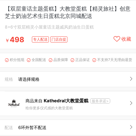
【双层童话主题蛋糕】大教堂蛋糕【精灵旅社】创意
芝士奶油艺术生日蛋糕北京同城配送
8+6寸双层精灵小屋童话主题戚风奶油生日蛋糕
498
收藏
专人配送
门店自提
￥
积分抵现
全国配送
品质保障
正品保证
不支持7天无理由退货





规格
请选择规格
Kathedral大教堂蛋糕
商品来自
服务承诺>
给你更多仪式感的大教堂蛋糕
配送
6环外暂不配送