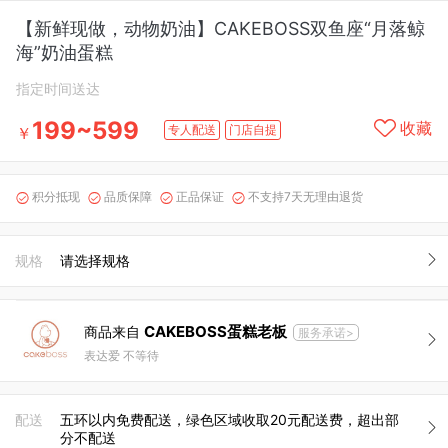
【新鲜现做，动物奶油】CAKEBOSS双鱼座“月落鲸
海”奶油蛋糕
指定时间送达
199~599
收藏
专人配送
门店自提
￥
积分抵现
品质保障
正品保证
不支持7天无理由退货




规格
请选择规格
CAKEBOSS蛋糕老板
商品来自
服务承诺>
表达爱 不等待
配送
五环以内免费配送，绿色区域收取20元配送费，超出部
分不配送