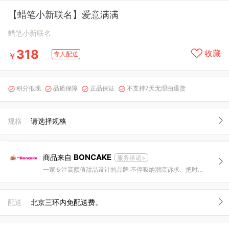
【蜡笔小新联名】爱意满满
蜡笔小新联名
318
收藏
专人配送
￥
积分抵现
品质保障
正品保证
不支持7天无理由退货




规格
请选择规格
BONCAKE
商品来自
服务承诺>
一家专注高颜值甜品设计的品牌 不停吸纳潮流诉求、把时尚与甜品结合，创造惊喜是我们的追求。
配送
北京三环内免配送费。