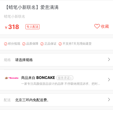
【蜡笔小新联名】爱意满满
蜡笔小新联名
318
收藏
专人配送
￥
积分抵现
品质保障
正品保证
不支持7天无理由退货




规格
请选择规格
BONCAKE
商品来自
服务承诺>
一家专注高颜值甜品设计的品牌 不停吸纳潮流诉求、把时尚与甜品结合，创造惊喜是我们的追求。
配送
北京三环内免配送费。