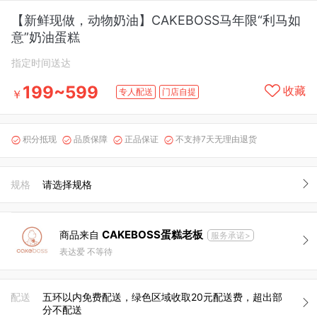
【新鲜现做，动物奶油】CAKEBOSS马年限“利马如
意”奶油蛋糕
指定时间送达
199~599
收藏
专人配送
门店自提
￥
积分抵现
品质保障
正品保证
不支持7天无理由退货




规格
请选择规格
CAKEBOSS蛋糕老板
商品来自
服务承诺>
表达爱 不等待
配送
五环以内免费配送，绿色区域收取20元配送费，超出部
分不配送