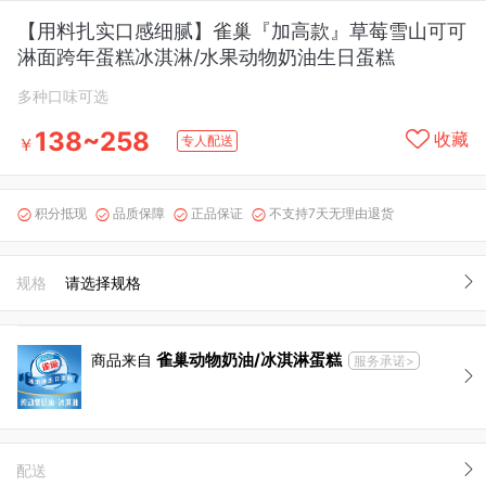
【用料扎实口感细腻】雀巢『加高款』草莓雪山可可
淋面跨年蛋糕冰淇淋/水果动物奶油生日蛋糕
多种口味可选
138~258
收藏
专人配送
￥
积分抵现
品质保障
正品保证
不支持7天无理由退货




规格
请选择规格
雀巢动物奶油/冰淇淋蛋糕
商品来自
服务承诺>
配送