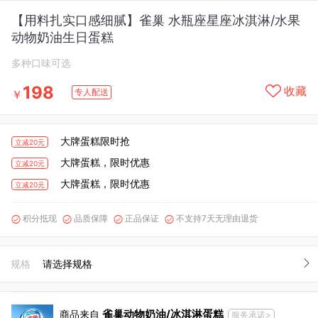
【用料扎实口感细腻】雀巢 水瓶座星座冰淇淋/水果
动物奶油生日蛋糕
多种口味可选
198
收藏
专人配送
￥
大牌蛋糕限时抢
立减20元
大牌蛋糕，限时优惠
立减20元
大牌蛋糕，限时优惠
立减20元
积分抵现
品质保障
正品保证
不支持7天无理由退货




规格
请选择规格
雀巢动物奶油/冰淇淋蛋糕
商品来自
服务承诺>