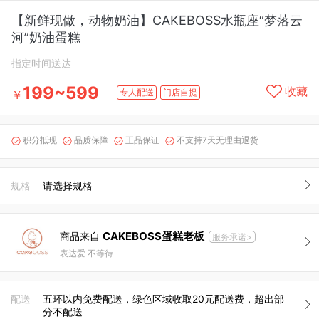
【新鲜现做，动物奶油】CAKEBOSS水瓶座“梦落云
河”奶油蛋糕
指定时间送达
199~599
收藏
专人配送
门店自提
￥
积分抵现
品质保障
正品保证
不支持7天无理由退货




规格
请选择规格
CAKEBOSS蛋糕老板
商品来自
服务承诺>
表达爱 不等待
配送
五环以内免费配送，绿色区域收取20元配送费，超出部
分不配送