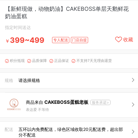
【新鲜现做，动物奶油】CAKEBOSS单层天鹅鲜花
奶油蛋糕
指定时间送达
399~499
收藏
专人配送
门店自提
￥
积分抵现
品质保障
正品保证
不支持7天无理由退货




规格
请选择规格
CAKEBOSS蛋糕老板
商品来自
服务承诺>
表达爱 不等待
配送
五环以内免费配送，绿色区域收取20元配送费，超出部
分不配送