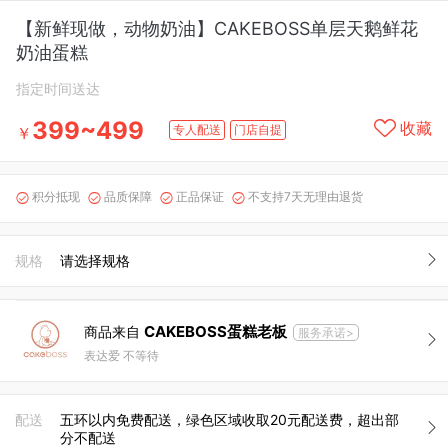
【新鲜现做，动物奶油】CAKEBOSS单层天鹅鲜花
奶油蛋糕
指定时间送达
399~499
收藏
专人配送
门店自提
￥
积分抵现
品质保障
正品保证
不支持7天无理由退货




规格
请选择规格
CAKEBOSS蛋糕老板
商品来自
服务承诺>
表达爱 不等待
配送
五环以内免费配送，绿色区域收取20元配送费，超出部
分不配送