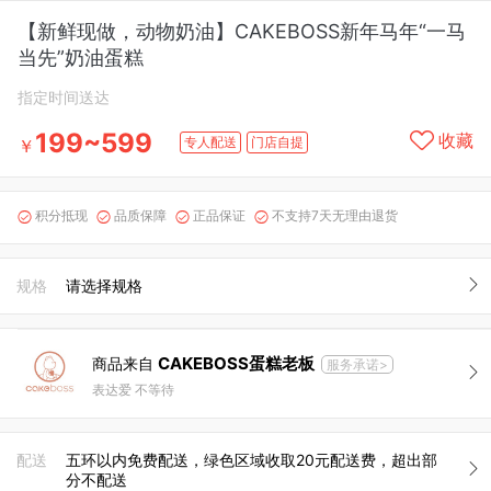
【新鲜现做，动物奶油】CAKEBOSS新年马年“一马
当先”奶油蛋糕
指定时间送达
199~599
收藏
专人配送
门店自提
￥
积分抵现
品质保障
正品保证
不支持7天无理由退货




规格
请选择规格
CAKEBOSS蛋糕老板
商品来自
服务承诺>
表达爱 不等待
配送
五环以内免费配送，绿色区域收取20元配送费，超出部
分不配送