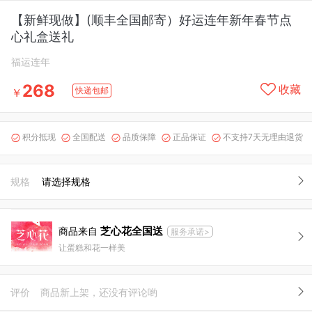
【新鲜现做】(顺丰全国邮寄）好运连年新年春节点
心礼盒送礼
福运连年
268
收藏
快递包邮
￥
积分抵现
全国配送
品质保障
正品保证
不支持7天无理由退货





规格
请选择规格
芝心花全国送
商品来自
服务承诺>
让蛋糕和花一样美
评价
商品新上架，还没有评论哟