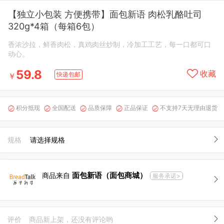
【独立小包装 方便携带】面包新语 肉松乳酪吐司
320g*4箱（每箱6包）
香浓沙拉，鲜香肉松，真鸡肉丝炒制，冷加工工艺，每一口都可口
动心。
59.8
收藏
快递包邮
￥
积分抵现
全国配送
品质保障
正品保证
不支持7天无理由退货





规格
请选择规格
面包新语（面包商城）
商品来自
服务承诺>
评价
商品新上架，还没有评论哟