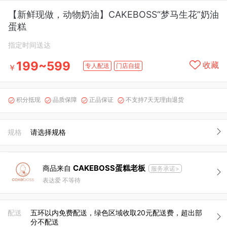
【新鲜现做，动物奶油】CAKEBOSS“梦马生花”奶油
蛋糕
指定时间送达
199~599
收藏
专人配送
门店自提
￥
积分抵现
品质保障
正品保证
不支持7天无理由退货




规格
请选择规格
CAKEBOSS蛋糕老板
商品来自
服务承诺>
表达爱 不等待
配送
五环以内免费配送，绿色区域收取20元配送费，超出部
分不配送