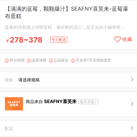
【满满的蓝莓，颗颗爆汁】SEAFNY喜芙来-蓝莓瀑
布蛋糕
蓝莓的清新撞上绵密蛋糕，瀑布般的流心，是舌尖的小确幸呀～
278~378
收藏
专人配送
￥
积分抵现
品质保障
正品保证
不支持7天无理由退货




规格
请选择规格
SEAFNY喜芙来
商品来自
服务承诺>
配送