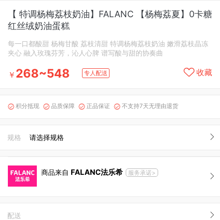
【 特调杨梅荔枝奶油】FALANC 【杨梅荔夏】0卡糖
红丝绒奶油蛋糕
每一口都酸甜 杨梅甘酸 荔枝清甜 特调杨梅荔枝奶油 嫩滑荔枝晶冻
夹心 融入玫瑰芬芳，沁人心脾 谱写酸与甜的协奏曲
268~548
收藏
专人配送
￥
积分抵现
品质保障
正品保证
不支持7天无理由退货




规格
请选择规格
FALANC法乐希
商品来自
服务承诺>
配送