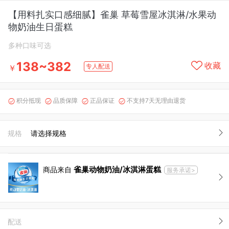
【用料扎实口感细腻】雀巢 草莓雪屋冰淇淋/水果动
物奶油生日蛋糕
多种口味可选
138~382
收藏
专人配送
￥
积分抵现
品质保障
正品保证
不支持7天无理由退货




规格
请选择规格
雀巢动物奶油/冰淇淋蛋糕
商品来自
服务承诺>
配送