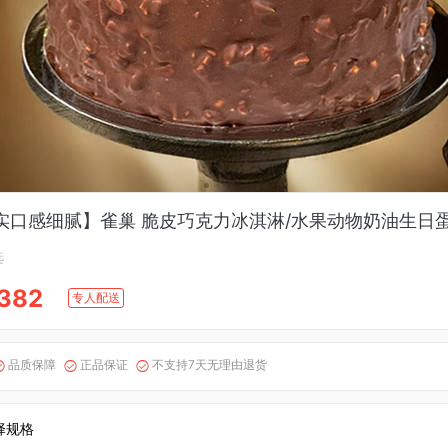
实口感细腻】雀巢 脆皮巧克力冰淇淋/水果动物奶油生日
选
382
专人配送
品质保障
正品保证
不支持7天无理由退货



择规格