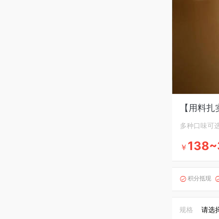
【用料扎
多种口味可
138~
￥
积分抵现

规格
请选