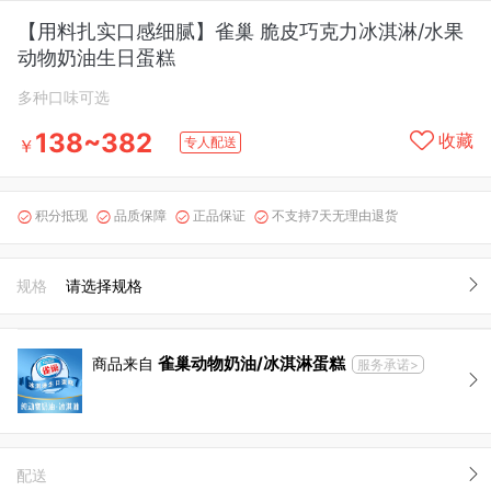
【用料扎实口感细腻】雀巢 脆皮巧克力冰淇淋/水果
动物奶油生日蛋糕
多种口味可选
138~382
收藏
专人配送
￥
积分抵现
品质保障
正品保证
不支持7天无理由退货




规格
请选择规格
雀巢动物奶油/冰淇淋蛋糕
商品来自
服务承诺>
配送