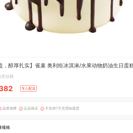
盈，醇厚扎实】雀巢 奥利给冰淇淋/水果动物奶油生日蛋
品质信赖
382
专人配送
品质保障
正品保证
不支持7天无理由退货



择规格