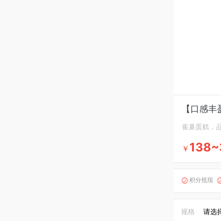
【口感丰
雀巢蛋糕，
138~
￥
积分抵现

规格
请选