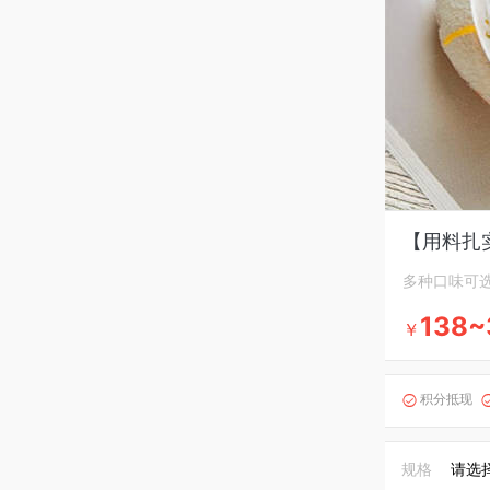
【用料扎
多种口味可
138~
￥
积分抵现

规格
请选