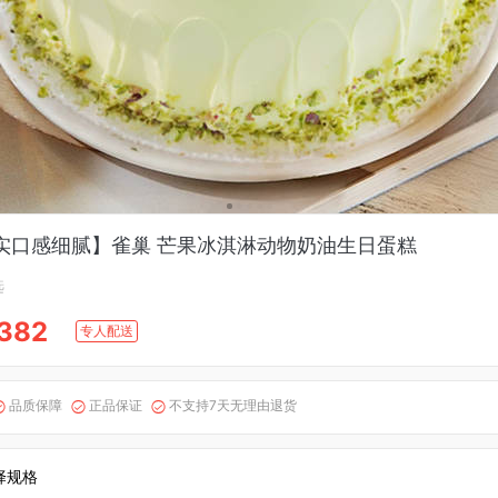
实口感细腻】雀巢 芒果冰淇淋动物奶油生日蛋糕
选
382
专人配送
品质保障
正品保证
不支持7天无理由退货



择规格