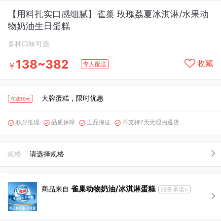
【用料扎实口感细腻】雀巢 玫瑰荔夏冰淇淋/水果动
物奶油生日蛋糕
多种口味可选
138~382
收藏
专人配送
￥
大牌蛋糕，限时优惠
立减10元
积分抵现
品质保障
正品保证
不支持7天无理由退货




规格
请选择规格
雀巢动物奶油/冰淇淋蛋糕
商品来自
服务承诺>