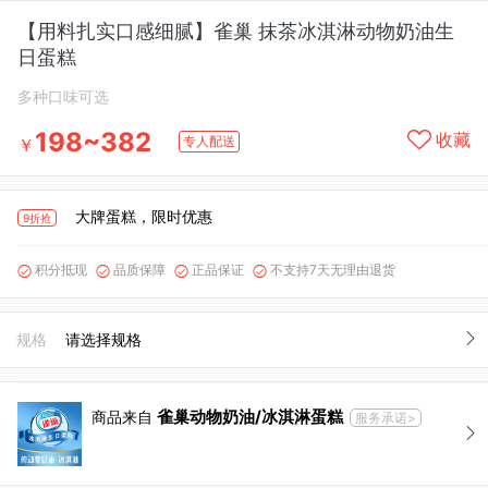
【用料扎实口感细腻】雀巢 抹茶冰淇淋动物奶油生
日蛋糕
多种口味可选
198~382
收藏
专人配送
￥
大牌蛋糕，限时优惠
9折抢
积分抵现
品质保障
正品保证
不支持7天无理由退货




规格
请选择规格
雀巢动物奶油/冰淇淋蛋糕
商品来自
服务承诺>