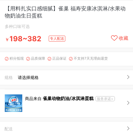
【用料扎实口感细腻】雀巢 福寿安康冰淇淋/水果动
物奶油生日蛋糕
多种口味可选
198~382
收藏
专人配送
￥
积分抵现
品质保障
正品保证
不支持7天无理由退货




规格
请选择规格
雀巢动物奶油/冰淇淋蛋糕
商品来自
服务承诺>
配送