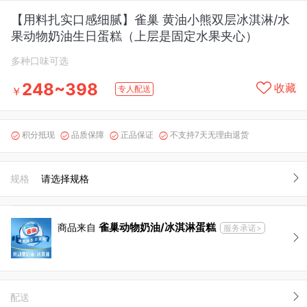
【用料扎实口感细腻】雀巢 黄油小熊双层冰淇淋/水
果动物奶油生日蛋糕（上层是固定水果夹心）
多种口味可选
248~398
收藏
专人配送
￥
积分抵现
品质保障
正品保证
不支持7天无理由退货




规格
请选择规格
雀巢动物奶油/冰淇淋蛋糕
商品来自
服务承诺>
配送