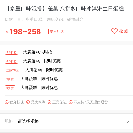
【多重口味混搭】雀巢 八拼多口味冰淇淋生日蛋糕
层次丰富、多重口感、风味交织、碰撞融合
198~258
收藏
专人配送
￥
大牌蛋糕限时抢
8.5折抢
大牌蛋糕，限时优惠
8.5折抢
大牌蛋糕，限时优惠
立减20元
大牌蛋糕，限时优惠
9折抢
大牌蛋糕，限时优惠
9折抢
积分抵现
品质保障
正品保证
不支持7天无理由退货




规格
请选择规格