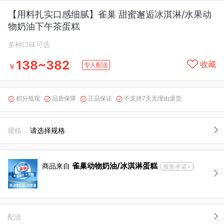
【用料扎实口感细腻】雀巢 甜蜜邂逅冰淇淋/水果动
物奶油下午茶蛋糕
多种口味可选
138~382
收藏
专人配送
￥
积分抵现
品质保障
正品保证
不支持7天无理由退货




规格
请选择规格
雀巢动物奶油/冰淇淋蛋糕
商品来自
服务承诺>
配送