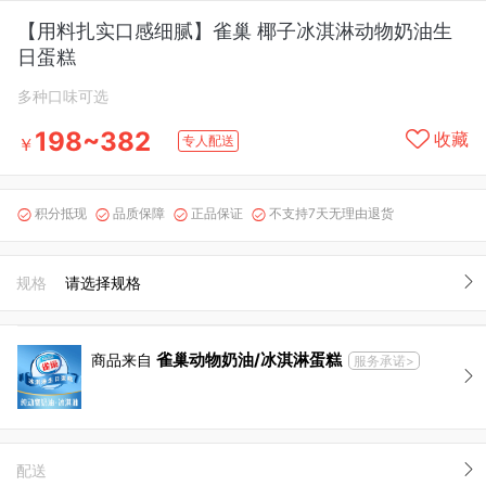
【用料扎实口感细腻】雀巢 椰子冰淇淋动物奶油生
日蛋糕
多种口味可选
198~382
收藏
专人配送
￥
积分抵现
品质保障
正品保证
不支持7天无理由退货




规格
请选择规格
雀巢动物奶油/冰淇淋蛋糕
商品来自
服务承诺>
配送