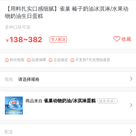
【用料扎实口感细腻】雀巢 榛子奶油冰淇淋/水果动
物奶油生日蛋糕
多种口味可选
138~382
收藏
专人配送
￥
积分抵现
品质保障
正品保证
不支持7天无理由退货




规格
请选择规格
雀巢动物奶油/冰淇淋蛋糕
商品来自
服务承诺>
配送