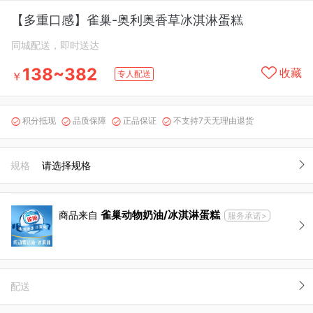
【多重口感】雀巢-奥利奥香草冰淇淋蛋糕
同城配送，即时送达
138~382
收藏
专人配送
￥
积分抵现
品质保障
正品保证
不支持7天无理由退货




规格
请选择规格
雀巢动物奶油/冰淇淋蛋糕
商品来自
服务承诺>
配送