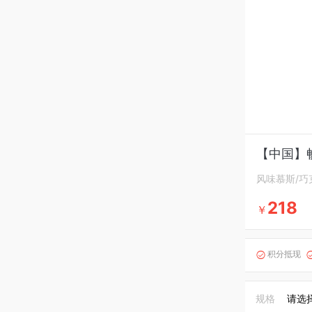
【中国】
风味慕斯/巧
218
￥
积分抵现

规格
请选