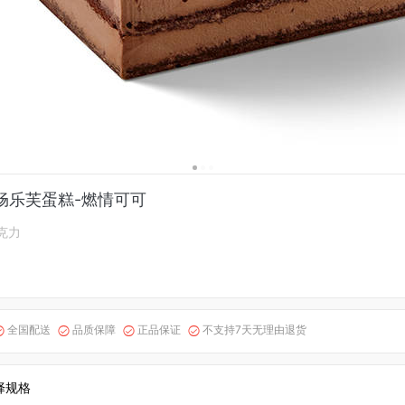
畅乐芙蛋糕-燃情可可
克力
全国配送
品质保障
正品保证
不支持7天无理由退货




择规格