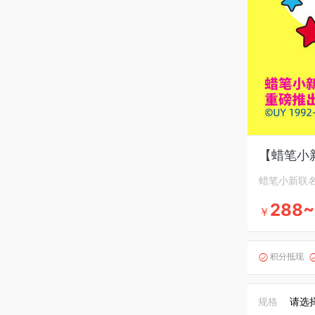
【蜡笔小
蜡笔小新联
288~
￥
积分抵现

规格
请选