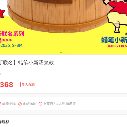
新联名】蜡笔小新汤泉款
名
368
专人配送
品质保障
正品保证
不支持7天无理由退货



择规格