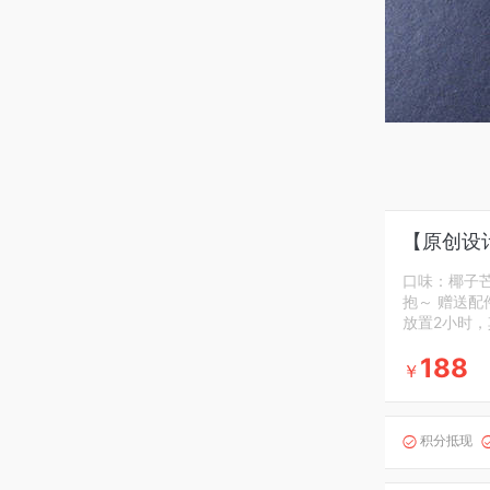
【原创设
口味：椰子
抱～ 赠送
放置2小时
188
￥
积分抵现
