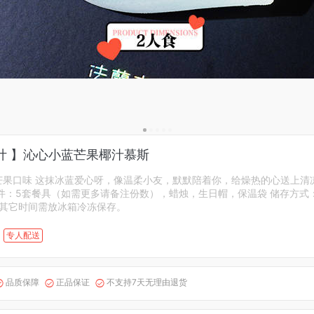
计 】沁心小蓝芒果椰汁慕斯
芒果口味 这抹冰蓝爱心呀，像温柔小友，默默陪着你，给燥热的心送上清
配件：5套餐具（如需更多请备注份数），蜡烛，生日帽，保温袋 储存方式
，其它时间需放冰箱冷冻保存。
专人配送
品质保障
正品保证
不支持7天无理由退货


