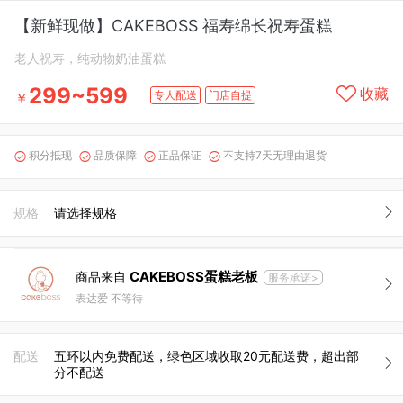
【新鲜现做】CAKEBOSS 福寿绵长祝寿蛋糕
老人祝寿，纯动物奶油蛋糕
299~599
收藏
专人配送
门店自提
￥
积分抵现
品质保障
正品保证
不支持7天无理由退货




规格
请选择规格
CAKEBOSS蛋糕老板
商品来自
服务承诺>
表达爱 不等待
配送
五环以内免费配送，绿色区域收取20元配送费，超出部
分不配送