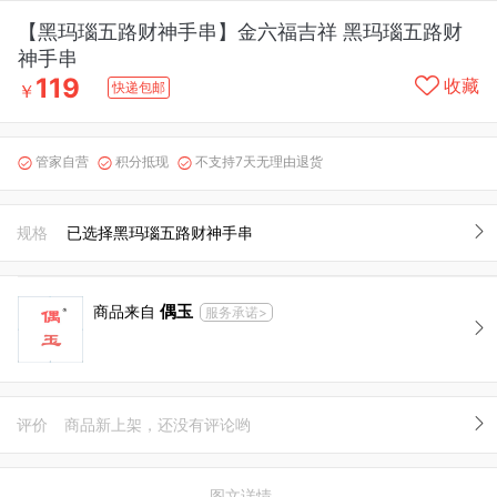
【黑玛瑙五路财神手串】金六福吉祥 黑玛瑙五路财
神手串
119
收藏
快递包邮
￥
管家自营
积分抵现
不支持7天无理由退货



规格
已选择黑玛瑙五路财神手串
偶玉
商品来自
服务承诺>
评价
商品新上架，还没有评论哟
图文详情