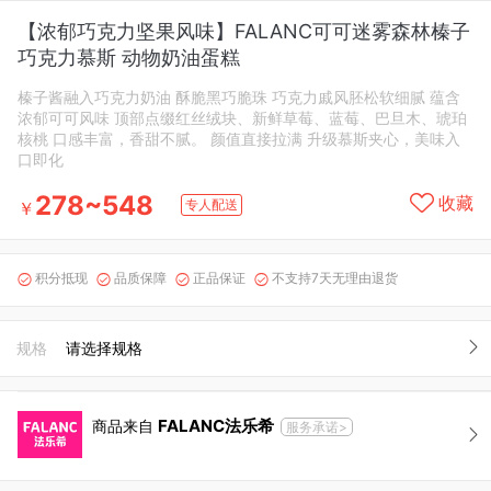
【浓郁巧克力坚果风味】FALANC可可迷雾森林榛子
巧克力慕斯 动物奶油蛋糕
榛子酱融入巧克力奶油 酥脆黑巧脆珠 巧克力戚风胚松软细腻 蕴含
浓郁可可风味 顶部点缀红丝绒块、新鲜草莓、蓝莓、巴旦木、琥珀
核桃 口感丰富，香甜不腻。 颜值直接拉满 升级慕斯夹心，美味入
口即化
278~548
收藏
专人配送
￥
积分抵现
品质保障
正品保证
不支持7天无理由退货




规格
请选择规格
FALANC法乐希
商品来自
服务承诺>