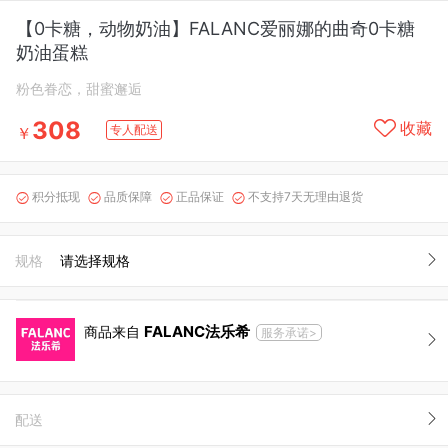
【0卡糖，动物奶油】FALANC爱丽娜的曲奇0卡糖
奶油蛋糕
粉色眷恋，甜蜜邂逅
308
收藏
专人配送
￥
积分抵现
品质保障
正品保证
不支持7天无理由退货




规格
请选择规格
FALANC法乐希
商品来自
服务承诺>
配送