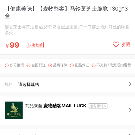
【健康美味】【麦物酪客】马铃薯芝士脆脆 130g*3
盒
醇香芝士与黄油相融,浓郁奶香层层递进,每一口都是恰到好处的味觉
享受
99
收藏
快递包邮
￥
积分抵现
全国配送
品质保障
正品保证
不支持7天无理由退货





规格
请选择规格
麦物酪客MAIL LUCK
商品来自
服务承诺>