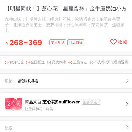
【明星同款！】芝心花「星座蛋糕」金牛座奶油小方
九种口味：柠檬莫吉托；经典红丝绒；浓情巧克力；伯爵红茶栗
子；北海道双层芝士；菠萝椰椰；开心果树莓；茉莉抹茶；焦糖摩
卡
268~369
收藏
专人配送
门店自提
￥
积分抵现
全国配送
品质保障
正品保证
不支持7天无理由退货





规格
请选择规格
芝心花SoulFlower
商品来自
服务承诺>
让蛋糕和花一样美
配送