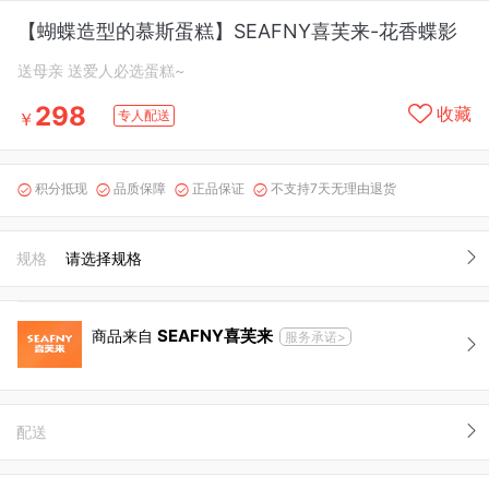
【蝴蝶造型的慕斯蛋糕】SEAFNY喜芙来-花香蝶影
送母亲 送爱人必选蛋糕~
298
收藏
专人配送
￥
积分抵现
品质保障
正品保证
不支持7天无理由退货




规格
请选择规格
SEAFNY喜芙来
商品来自
服务承诺>
配送