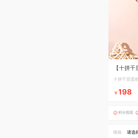
【十拼千层
十拼千层蛋
198
￥
积分抵现

规格
请选