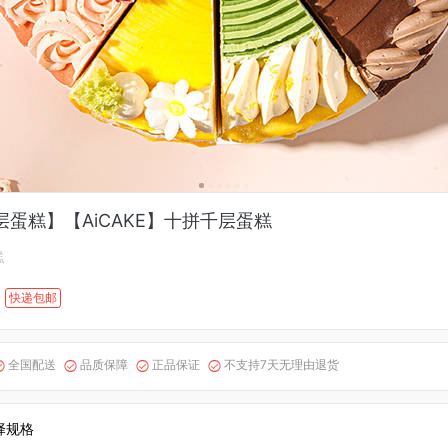
蛋糕】【AiCAKE】十拼千层蛋糕
糕
快递包邮
全国配送
品质保障
正品保证
不支持7天无理由退货




择规格