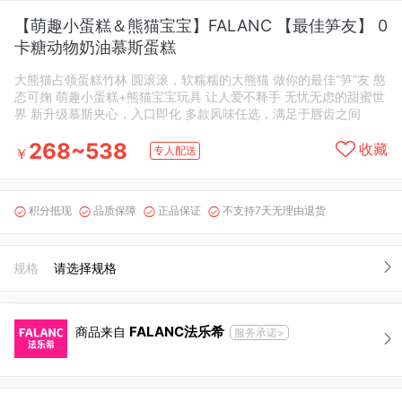
【萌趣小蛋糕＆熊猫宝宝】FALANC 【最佳笋友】 0
卡糖动物奶油慕斯蛋糕
大熊猫占领蛋糕竹林 圆滚滚，软糯糯的大熊猫 做你的最佳“笋”友 憨
态可掬 萌趣小蛋糕+熊猫宝宝玩具 让人爱不释手 无忧无虑的甜蜜世
界 新升级慕斯夹心，入口即化 多款风味任选，满足于唇齿之间
268~538
收藏
专人配送
￥
积分抵现
品质保障
正品保证
不支持7天无理由退货




规格
请选择规格
FALANC法乐希
商品来自
服务承诺>