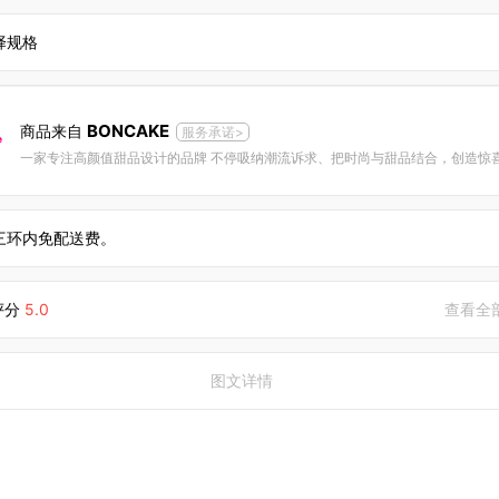
择规格
BONCAKE
商品来自
服务承诺>
三环内免配送费。
评分
5.0
查看全
图文详情