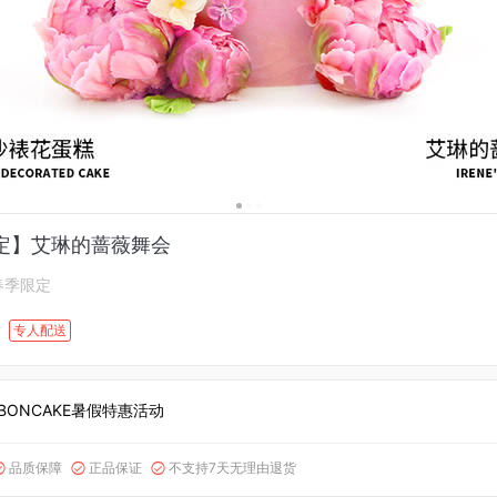
定】艾琳的蔷薇舞会
春季限定
专人配送
BONCAKE暑假特惠活动
品质保障
正品保证
不支持7天无理由退货


