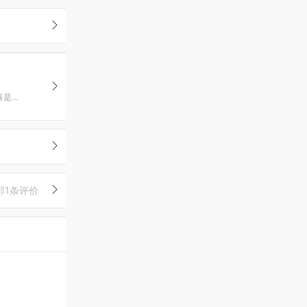
一家专注高颜值甜品设计的品牌 不停吸纳潮流诉求、把时尚与甜品结合，创造惊喜是我们的追求。
部1条评价