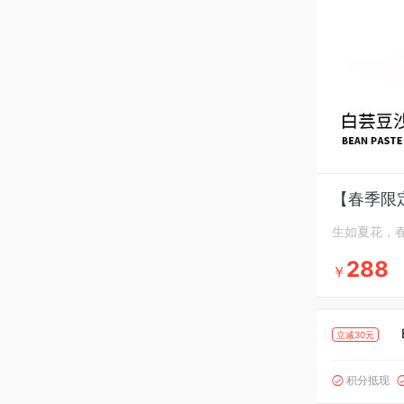
【春季限
生如夏花，
288
￥
立减30元
积分抵现
