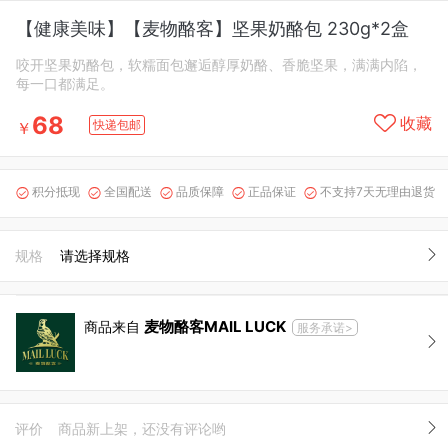
【健康美味】【麦物酪客】坚果奶酪包 230g*2盒
咬开坚果奶酪包，软糯面包邂逅醇厚奶酪、香脆坚果，满满内陷，
每一口都满足。
68
收藏
快递包邮
￥
积分抵现
全国配送
品质保障
正品保证
不支持7天无理由退货





规格
请选择规格
麦物酪客MAIL LUCK
商品来自
服务承诺>
评价
商品新上架，还没有评论哟