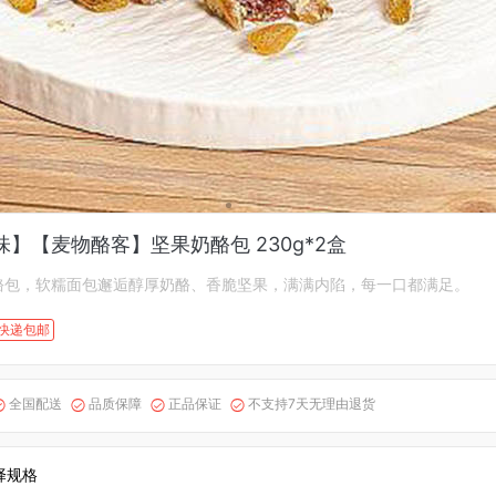
】【麦物酪客】坚果奶酪包 230g*2盒
酪包，软糯面包邂逅醇厚奶酪、香脆坚果，满满内陷，每一口都满足。
快递包邮
全国配送
品质保障
正品保证
不支持7天无理由退货




择规格