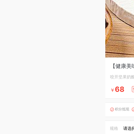
【健康美味
咬开坚果奶
68
￥
积分抵现

规格
请选