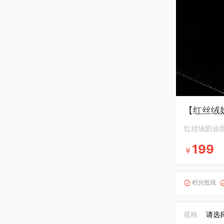
【红丝绒
红丝绒奶油
199
￥
积分抵现

规格
请选