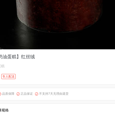
奶油蛋糕】红丝绒
蛋糕
专人配送
品质保障
正品保证
不支持7天无理由退货



择规格