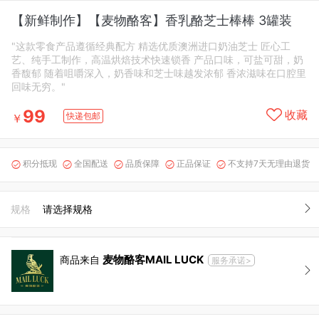
【新鲜制作】【麦物酪客】香乳酪芝士棒棒 3罐装
"这款零⻝产品遵循经典配⽅ 精选优质澳洲进⼝奶油芝⼠ 匠⼼⼯
艺、纯⼿⼯制作，⾼温烘焙技术快速锁⾹ 产品⼝味，可盐可甜，奶
⾹馥郁 随着咀嚼深⼊，奶⾹味和芝⼠味越发浓郁 ⾹浓滋味在⼝腔⾥
回味⽆穷。"
99
收藏
快递包邮
￥
积分抵现
全国配送
品质保障
正品保证
不支持7天无理由退货





规格
请选择规格
麦物酪客MAIL LUCK
商品来自
服务承诺>